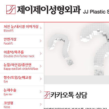
처진 눈/내시경 이마거상
Blowlift
안면거상
Facelift
이중턱/목주름
Double chin/Turkey neck
눈밑/하안검/중안면
Baggy eye/Dark circle/Midface
쌍수/트임/눈매교정
Eye
눈재수술
카카오톡 상담
Eye rev
코성형
Nose