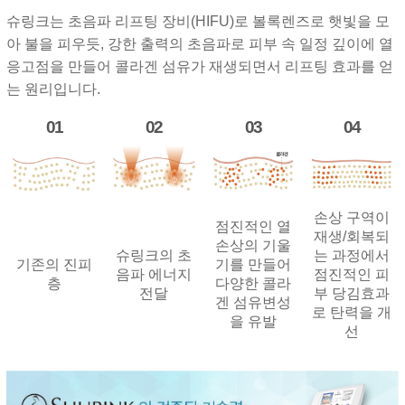
슈링크는 초음파 리프팅 장비(HIFU)로 볼록렌즈로 햇빛을 모
아 불을 피우듯, 강한 출력의 초음파로 피부 속 일정 깊이에 열
응고점을 만들어 콜라겐 섬유가 재생되면서 리프팅 효과를 얻
는 원리입니다.
01
02
03
04
손상 구역이
점진적인 열
재생/회복되
손상의 기울
슈링크의 초
는 과정에서
기존의 진피
기를 만들어
음파 에너지
점진적인 피
층
다양한 콜라
전달
부 당김효과
겐 섬유변성
로 탄력을 개
을 유발
선