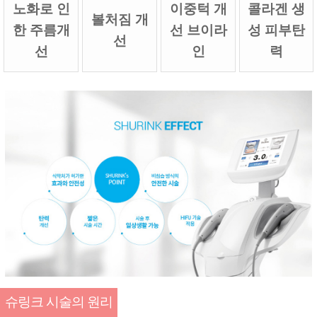
노화로 인
이중턱 개
콜라겐 생
볼처짐 개
한 주름개
선 브이라
성 피부탄
선
선
인
력
슈링크 시술의 원리