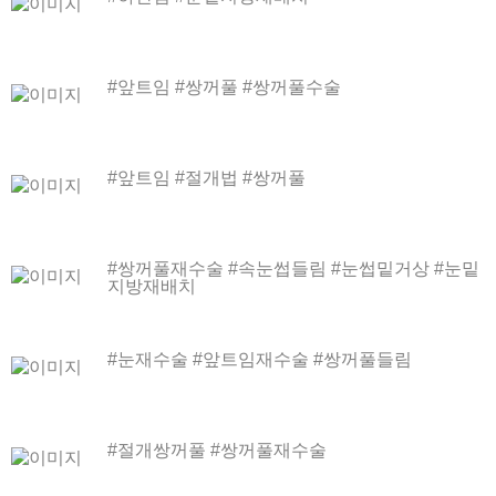
#앞트임 #쌍꺼풀 #쌍꺼풀수술
#앞트임 #절개법 #쌍꺼풀
#쌍꺼풀재수술 #속눈썹들림 #눈썹밑거상 #눈밑
지방재배치
#눈재수술 #앞트임재수술 #쌍꺼풀들림
#절개쌍꺼풀 #쌍꺼풀재수술