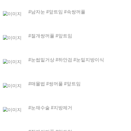
#남자눈 #앞트임 #속쌍꺼풀
#절개쌍꺼풀 #앞트임
#눈썹밑거상 #하안검 #눈밑지방이식
#매몰법 #쌍꺼풀 #앞트임
#눈재수술 #지방제거