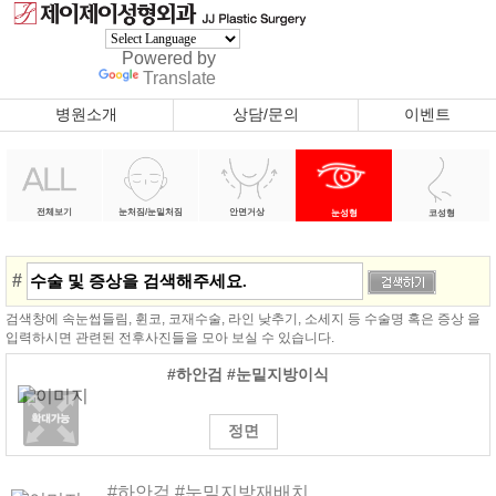
Powered by
Translate
병원소개
상담/문의
이벤트
전체보기
눈처짐/눈밑처짐
안면거상
눈성형
코성형
#
검색창에 속눈썹들림, 휜코, 코재수술, 라인 낮추기, 소세지 등 수술명 혹은 증상 을
입력하시면 관련된 전후사진들을 모아 보실 수 있습니다.
#하안검 #눈밑지방이식
정면
#하안검 #눈밑지방재배치