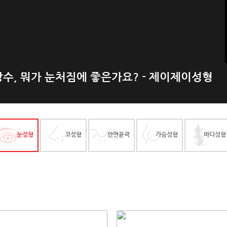
s 쌍수, 뭐가 눈처짐에 좋은가요? - 제이제이성형
눈성형
코성형
안면윤곽
가슴성형
바디성형