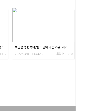
[1]성형 Q&A 눈위 꺼짐, 눈꺼짐, 꺼진 눈 Q '오후엔 눈 뜨기가 힘들어요!' 비온뒤X제이제이성형외과
하안검 성형 후 휑한 느낌이 나는 이유 -제이제이성형외과
 1117
2022-04-01 13:44:59
조회수 : 1028