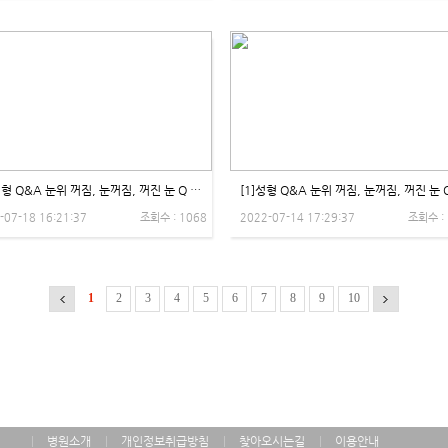
[2] 성형 Q&A 눈위 꺼짐, 눈꺼짐, 꺼진 눈 Q '오후엔 눈 뜨기가 힘들어요!' 비온뒤X제이제이성형외과
-07-18 16:21:37
조회수 : 1068
2022-07-14 17:29:37
조회수 :
1
2
3
4
5
6
7
8
9
10
병원소개
개인정보취급방침
찾아오시는길
이용안내