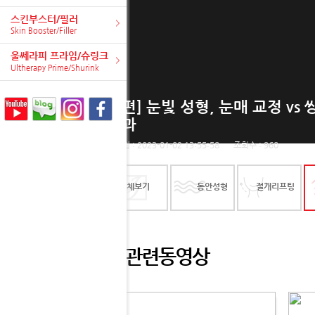
스킨부스터/필러
Skin Booster/Filler
울쎄라피 프라임/슈링크
Ultherapy Prime/Shurink
[2편] 눈빛 성형, 눈매 교정 v
외과
등록일 : 2023-01-02 13:55:58
조회수 : 960
전체보기
동안성형
절개리프팅
관련동영상