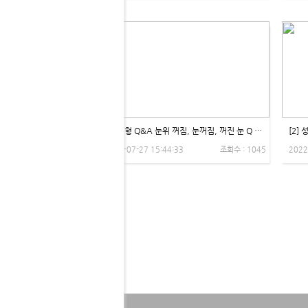
[3] 성형 Q&A 눈위 꺼짐, 눈꺼짐, 꺼진 눈 Q '오후엔 눈 뜨기가 힘들어요!' 비온뒤X제이제이성형외과
2022-07-27 15:44:33
조회수 : 1045
2022