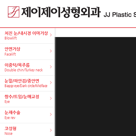
처진 눈/내시경 이마거상
Blowlift
안면거상
Facelift
이중턱/목주름
Double chin/Turkey neck
눈밑/하안검/중안면
Baggy eye/Dark circle/Midface
쌍수/트임/눈매교정
Eye
눈재수술
Eye rev
코성형
Nose