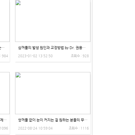
[1편] 눈빛 성형, 눈매 교정 vs 쌍수, 뭐가 눈처짐에 좋은가요? - 제이제이성형외과
삼꺼풀의 발생 원인과 교정방법 by Dr. 권용석 - 제이제이성형외과
: 984
2023-01-02 13:52:50
조회수 : 928
눈 뜰때 이마 사용하세요? by Dr. 곽도훈 - 제이제이성형외과
쌍꺼풀 없이 눈이 커지는 걸 원하는 분들의 무쌍 눈매교정 -제이제이성형외과
 1096
2022-08-24 10:59:04
조회수 : 1116