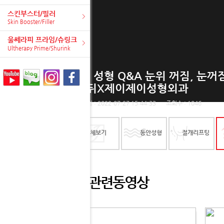
스킨부스터/필러
Skin Booster/Filler
울쎄라피 프라임/슈링크
Ultherapy Prime/Shurink
[3] 성형 Q&A 눈위 꺼짐, 눈꺼
온뒤X제이제이성형외과
등록일 : 2022-07-27 15:44:33
조회수 : 1046
전체보기
동안성형
절개리프팅
관련동영상