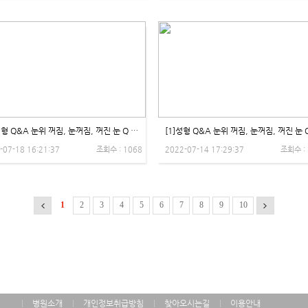
[2] 성형 Q&A 눈위 꺼짐, 눈꺼짐, 꺼진 눈 Q '오후엔 눈 뜨기가 힘들어요!' 비온뒤X제이제이성형외과
-07-18 16:21:37
조회수 : 1068
2022-07-14 17:29:37
조회수 :
1
2
3
4
5
6
7
8
9
10
병원소개
개인정보취급방침
찾아오시는길
이용안내