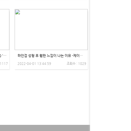
[1]성형 Q&A 눈위 꺼짐, 눈꺼짐, 꺼진 눈 Q '오후엔 눈 뜨기가 힘들어요!' 비온뒤X제이제이성형외과
하안검 성형 후 휑한 느낌이 나는 이유 -제이제이성형외과
 1117
2022-04-01 13:44:59
조회수 : 1029