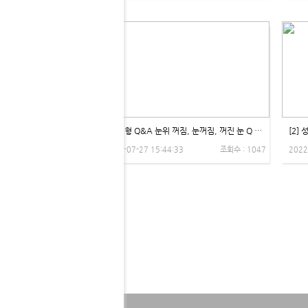
[3] 성형 Q&A 눈위 꺼짐, 눈꺼짐, 꺼진 눈 Q '오후엔 눈 뜨기가 힘들어요!' 비온뒤X제이제이성형외과
2022-07-27 15:44:33
조회수 : 1047
2022