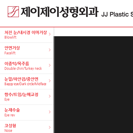
처진 눈/내시경 이마거상
Blowlift
안면거상
Facelift
이중턱/목주름
Double chin/Turkey neck
눈밑/하안검/중안면
Baggy eye/Dark circle/Midface
쌍수/트임/눈매교정
Eye
눈재수술
Eye rev
코성형
Nose