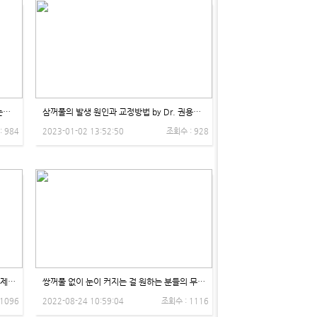
[1편] 눈빛 성형, 눈매 교정 vs 쌍수, 뭐가 눈처짐에 좋은가요? - 제이제이성형외과
삼꺼풀의 발생 원인과 교정방법 by Dr. 권용석 - 제이제이성형외과
: 984
2023-01-02 13:52:50
조회수 : 928
눈 뜰때 이마 사용하세요? by Dr. 곽도훈 - 제이제이성형외과
쌍꺼풀 없이 눈이 커지는 걸 원하는 분들의 무쌍 눈매교정 -제이제이성형외과
 1096
2022-08-24 10:59:04
조회수 : 1116