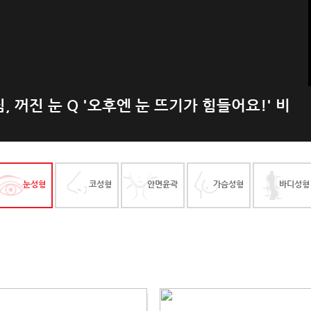
짐, 꺼진 눈 Q '오후엔 눈 뜨기가 힘들어요!' 비
눈성형
코성형
안면윤곽
가슴성형
바디성형