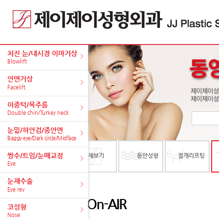
처진 눈/내시경 이마거상
Blowlift
안면거상
Facelift
이중턱/목주름
Double chin/Turkey neck
눈밑/하안검/중안면
Baggy eye/Dark circle/Midface
쌍수/트임/눈매교정
전체보기
동안성형
절개리프팅
Eye
눈재수술
Eye rev
On-AIR
코성형
Nose