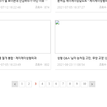
눈동자가 덜 보이는데 안검하수가 아닌 이유 by Dr. 곽도훈 - 제이제이성형외과
눈처짐 제이제이상담노트 - 제이제이성형
-07-12 16:22:46
조회수 : 874
2021-07-05 16:37:27
조회수 
 절개 봉합 - 제이제이성형외과
-07-05 16:23:49
조회수 : 802
2021-06-23 11:08:54
조회수 
1
2
3
4
5
6
7
8
9
10