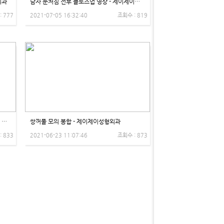
외과
남자 눈처짐 전후 클로즈업 영상 - 제이제이성형외과
: 777
2021-07-05 16:32:40
조회수 : 819
성형 Q&A ‘남자 눈처짐 고민, 무쌍 교정’ Q 눈처짐이 고민인데 쌍꺼풀은 싫어요 ㅠㅠ - 제이제이성형외과
쌍꺼풀 모의 봉합 - 제이제이성형외과
: 833
2021-06-23 11:07:46
조회수 : 873