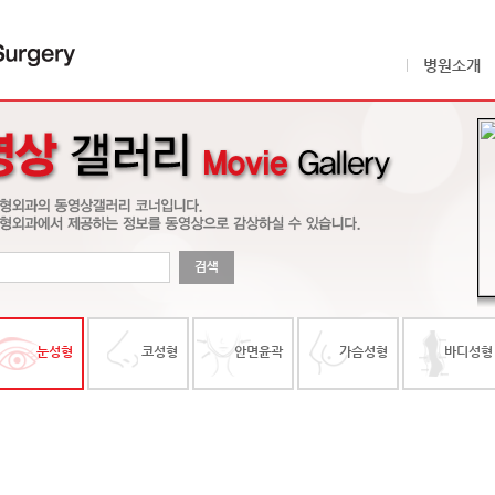
병원소개
눈성형
코성형
안면윤곽
가슴성형
바디성형